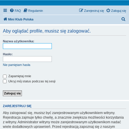
FAQ
Regulamin
Zarejestruj się
Zaloguj się
S
Mini Klub Polska
z
Aby oglądać profile, musisz się zalogować.
u
k
Nazwa użytkownika:
a
j
Hasło:
Nie pamiętam hasła
Zapamiętaj mnie
Ukryj mój status podczas tej sesji
ZAREJESTRUJ SIĘ
Aby zalogować się, musisz być zarejestrowanym użytkownikiem witryny.
Rejestracja zajmuje tylko chwilę, a znacznie zwiększa możliwości korzystania
z witryny. Administrator witryny może zarejestrowanym użytkownikom nadać
wiele dodatkowych uprawnień. Przed rejestracją zapoznaj się z naszym