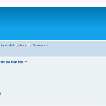
apisy do MKP
Mapa
Zloty/imprezy
ty na tym forum.
ji