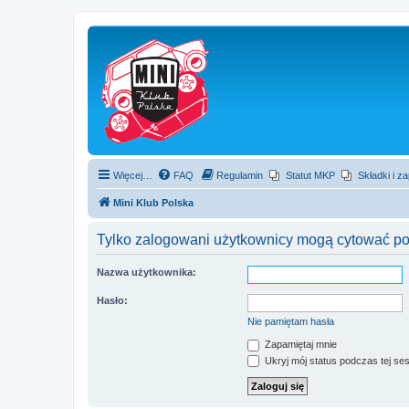
Więcej…
FAQ
Regulamin
Statut MKP
Składki i z
Mini Klub Polska
Tylko zalogowani użytkownicy mogą cytować pos
Nazwa użytkownika:
Hasło:
Nie pamiętam hasła
Zapamiętaj mnie
Ukryj mój status podczas tej ses