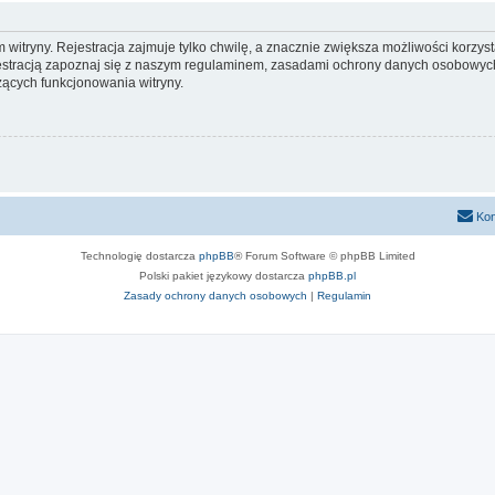
itryny. Rejestracja zajmuje tylko chwilę, a znacznie zwiększa możliwości korzyst
stracją zapoznaj się z naszym regulaminem, zasadami ochrony danych osobowych
ących funkcjonowania witryny.
Kon
Technologię dostarcza
phpBB
® Forum Software © phpBB Limited
Polski pakiet językowy dostarcza
phpBB.pl
Zasady ochrony danych osobowych
|
Regulamin