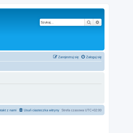
Szukaj
Wyszukiwanie z
Zarejestruj się
Zaloguj się
takt z nami
Usuń ciasteczka witryny
Strefa czasowa
UTC+02:00