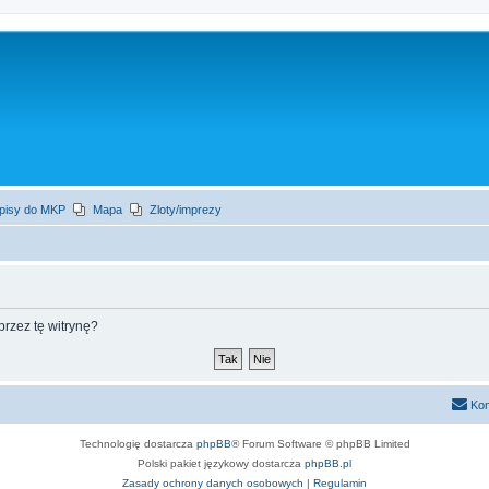
apisy do MKP
Mapa
Zloty/imprezy
rzez tę witrynę?
Kon
Technologię dostarcza
phpBB
® Forum Software © phpBB Limited
Polski pakiet językowy dostarcza
phpBB.pl
Zasady ochrony danych osobowych
|
Regulamin