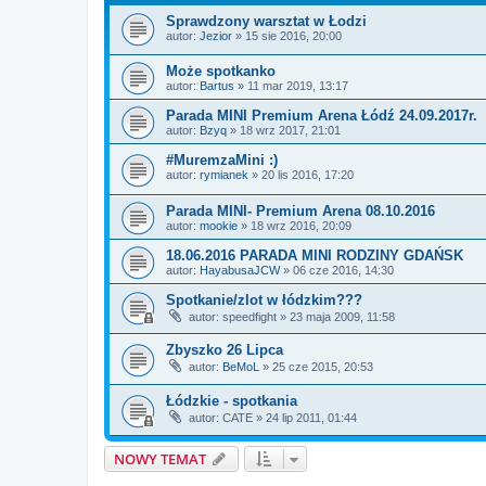
Sprawdzony warsztat w Łodzi
autor:
Jezior
»
15 sie 2016, 20:00
Może spotkanko
autor:
Bartus
»
11 mar 2019, 13:17
Parada MINI Premium Arena Łódź 24.09.2017r.
autor:
Bzyq
»
18 wrz 2017, 21:01
#MuremzaMini :)
autor:
rymianek
»
20 lis 2016, 17:20
Parada MINI- Premium Arena 08.10.2016
autor:
mookie
»
18 wrz 2016, 20:09
18.06.2016 PARADA MINI RODZINY GDAŃSK
autor:
HayabusaJCW
»
06 cze 2016, 14:30
Spotkanie/zlot w łódzkim???
autor:
speedfight
»
23 maja 2009, 11:58
Zbyszko 26 Lipca
autor:
BeMoL
»
25 cze 2015, 20:53
Łódzkie - spotkania
autor:
CATE
»
24 lip 2011, 01:44
NOWY TEMAT