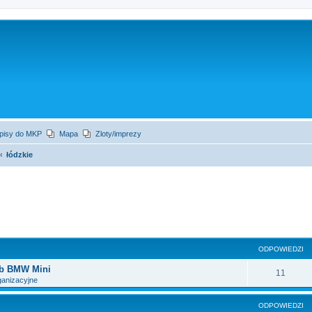
apisy do MKP
Mapa
Zloty/imprezy
łódzkie
szukiwanie zaawansowane
ODPOWIEDZI
ub BMW Mini
11
anizacyjne
ODPOWIEDZI