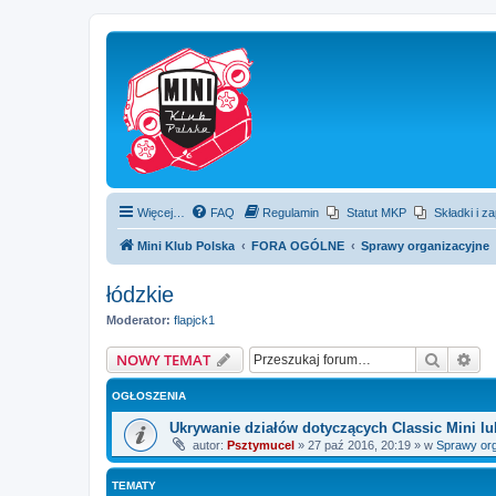
Więcej…
FAQ
Regulamin
Statut MKP
Składki i z
Mini Klub Polska
FORA OGÓLNE
Sprawy organizacyjne
łódzkie
Moderator:
flapjck1
Szukaj
Wy
NOWY TEMAT
OGŁOSZENIA
Ukrywanie działów dotyczących Classic Mini l
autor:
Psztymucel
»
27 paź 2016, 20:19
» w
Sprawy org
TEMATY