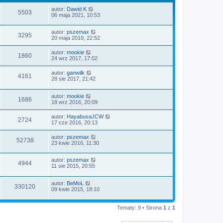
autor:
Dawid K
5503
06 maja 2021, 10:53
autor:
pszemax
3295
20 maja 2019, 22:52
autor:
mookie
1860
24 wrz 2017, 17:02
autor:
ganwilk
4161
28 sie 2017, 21:42
autor:
mookie
1686
18 wrz 2016, 20:09
autor:
HayabusaJCW
2724
17 cze 2016, 20:13
autor:
pszemax
52738
23 kwie 2016, 11:30
autor:
pszemax
4944
11 sie 2015, 20:55
autor:
BeMoL
330120
09 kwie 2015, 18:10
Tematy: 9 • Strona
1
z
1