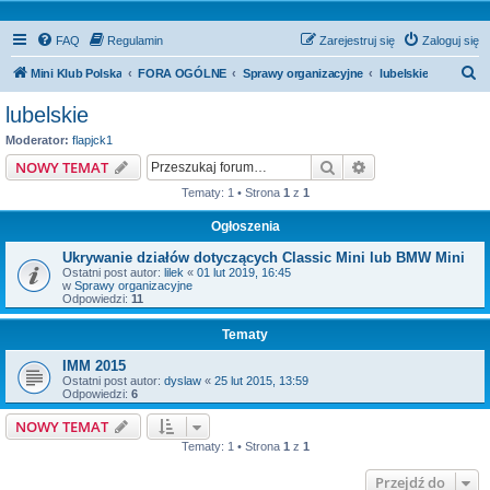
FAQ
Regulamin
Zarejestruj się
Zaloguj się
S
Mini Klub Polska
FORA OGÓLNE
Sprawy organizacyjne
lubelskie
z
lubelskie
u
Moderator:
flapjck1
k
Szukaj
Wyszukiwanie z
NOWY TEMAT
a
Tematy: 1 • Strona
1
z
1
j
Ogłoszenia
Ukrywanie działów dotyczących Classic Mini lub BMW Mini
Ostatni post autor:
lilek
«
01 lut 2019, 16:45
w
Sprawy organizacyjne
Odpowiedzi:
11
Tematy
IMM 2015
Ostatni post autor:
dyslaw
«
25 lut 2015, 13:59
Odpowiedzi:
6
NOWY TEMAT
Tematy: 1 • Strona
1
z
1
Przejdź do