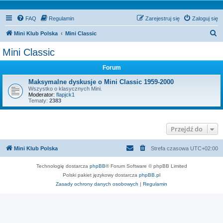
FAQ
Regulamin
Zarejestruj się
Zaloguj się
S
Mini Klub Polska
Mini Classic
z
Mini Classic
u
Forum
k
a
Maksymalne dyskusje o Mini Classic 1959-2000
Wszystko o klasycznych Mini.
j
Moderator:
flapjck1
Tematy:
2383
Przejdź do
Mini Klub Polska
Strefa czasowa
UTC+02:00
Technologię dostarcza
phpBB
® Forum Software © phpBB Limited
Polski pakiet językowy dostarcza
phpBB.pl
Zasady ochrony danych osobowych
|
Regulamin