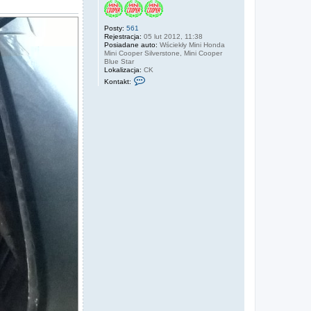
Posty:
561
Rejestracja:
05 lut 2012, 11:38
Posiadane auto:
Wściekły Mini Honda
Mini Cooper Silverstone, Mini Cooper
Blue Star
Lokalizacja:
CK
S
Kontakt:
k
o
n
t
a
k
t
u
j
s
i
ę
z
l
i
l
e
k