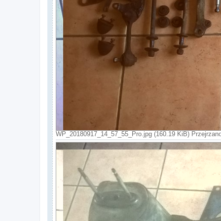
WP_20180917_14_57_55_Pro.jpg (160.19 KiB) Przejrzano