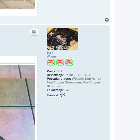
N
a
g
ó
r
ę
lilek
Wiarus
Posty:
561
Rejestracja:
05 lut 2012, 11:38
Posiadane auto:
Wściekły Mini Honda
Mini Cooper Silverstone, Mini Cooper
Blue Star
Lokalizacja:
CK
S
Kontakt:
k
o
n
t
a
k
t
u
j
s
i
ę