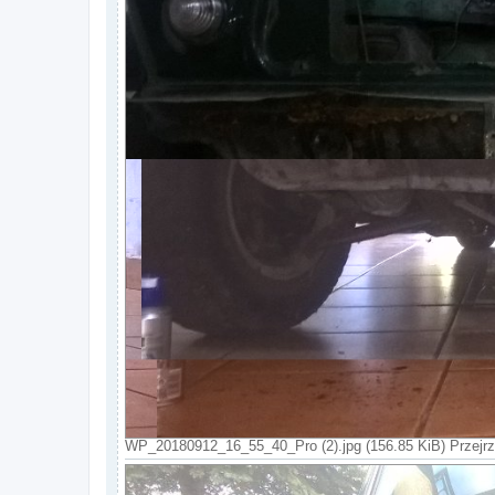
WP_20180912_16_55_40_Pro (2).jpg (156.85 KiB) Przejrz