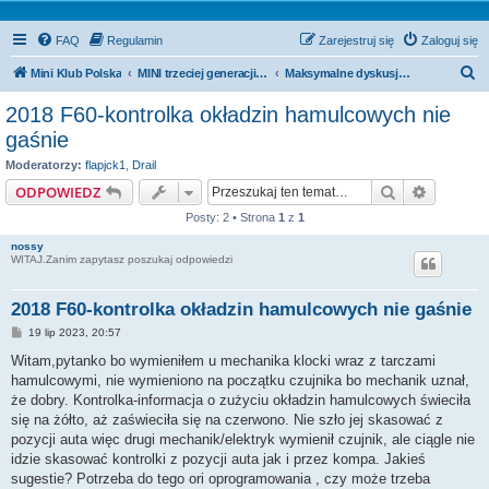
FAQ
Regulamin
Zarejestruj się
Zaloguj się
S
Mini Klub Polska
MINI trzeciej generacji - F54, F55 & F56
Maksymalne dyskusje o BMW MINI 3 generacji 2014-
z
2018 F60-kontrolka okładzin hamulcowych nie
u
gaśnie
k
Moderatorzy:
flapjck1
,
Drail
a
Szukaj
Wyszuki
ODPOWIEDZ
j
Posty: 2 • Strona
1
z
1
nossy
WITAJ.Zanim zapytasz poszukaj odpowiedzi
2018 F60-kontrolka okładzin hamulcowych nie gaśnie
P
19 lip 2023, 20:57
o
s
Witam,pytanko bo wymieniłem u mechanika klocki wraz z tarczami
t
hamulcowymi, nie wymieniono na początku czujnika bo mechanik uznał,
że dobry. Kontrolka-informacja o zużyciu okładzin hamulcowych świeciła
się na żółto, aż zaświeciła się na czerwono. Nie szło jej skasować z
pozycji auta więc drugi mechanik/elektryk wymienił czujnik, ale ciągle nie
idzie skasować kontrolki z pozycji auta jak i przez kompa. Jakieś
sugestie? Potrzeba do tego ori oprogramowania , czy może trzeba