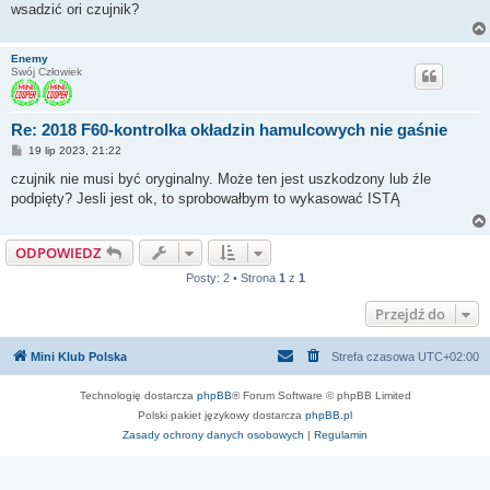
wsadzić ori czujnik?
Enemy
Swój Człowiek
Re: 2018 F60-kontrolka okładzin hamulcowych nie gaśnie
P
19 lip 2023, 21:22
o
s
czujnik nie musi być oryginalny. Może ten jest uszkodzony lub źle
t
podpięty? Jesli jest ok, to sprobowałbym to wykasować ISTĄ
ODPOWIEDZ
Posty: 2 • Strona
1
z
1
Przejdź do
Mini Klub Polska
Strefa czasowa
UTC+02:00
Technologię dostarcza
phpBB
® Forum Software © phpBB Limited
Polski pakiet językowy dostarcza
phpBB.pl
Zasady ochrony danych osobowych
|
Regulamin