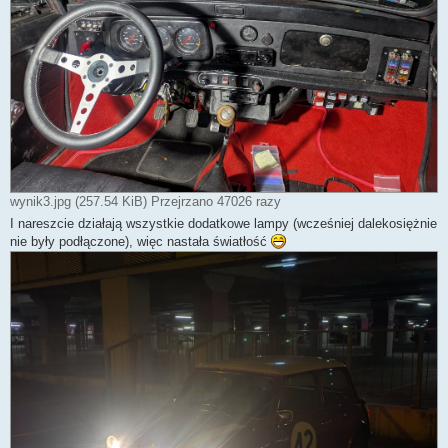
wynik3.jpg (257.54 KiB) Przejrzano 47026 razy
I nareszcie działają wszystkie dodatkowe lampy (wcześniej dalekosiężnie
nie były podłączone), więc nastała światłość