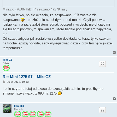
Mini.jpg (76.06 KiB) Przejrzano 47279 razy
Nie było łatwo, bo się okazało, że zaspawane LCB zostało źle
zaspawane
I po złożeniu szedł dym z pod maski. Czyli ponowna
rozbiórka i na razie założyłem jednak poprzedni wydech, nie chciało mi
się bujać z ponownym spawaniem, które będzie pod znakiem zapytania,
etc.
Od czasu zdjęcia już zostało wszystko doskładane, teraz tylko czekam
na trochę lepszą pogodę, żeby wyregulować gaźnik przy trochę większej
temperaturze.
MikeCZ
Nowy
Re: Mini 1275 91' - MikeCZ
P
26 lis 2022, 19:13
o
s
I o ile czyta to tutaj od czasu do czasu jakiś admin, to prosiłbym o
t
zmianę nazwy wątku z 998 na 1275
flapjck1
Maniak