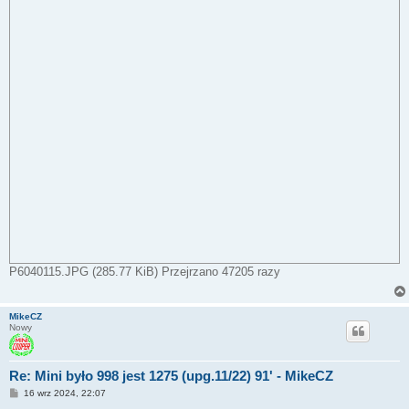
P6040115.JPG (285.77 KiB) Przejrzano 47205 razy
MikeCZ
Nowy
Re: Mini było 998 jest 1275 (upg.11/22) 91' - MikeCZ
P
16 wrz 2024, 22:07
o