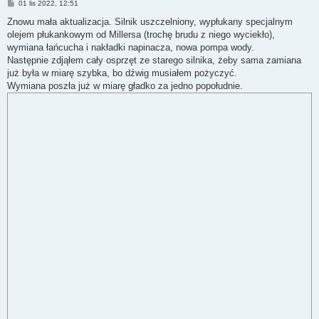
P
01 lis 2022, 12:51
o
s
Znowu mała aktualizacja. Silnik uszczelniony, wypłukany specjalnym
t
olejem płukankowym od Millersa (trochę brudu z niego wyciekło),
wymiana łańcucha i nakładki napinacza, nowa pompa wody.
Następnie zdjąłem cały osprzęt ze starego silnika, żeby sama zamiana
już była w miarę szybka, bo dźwig musiałem pożyczyć.
Wymiana poszła już w miarę gładko za jedno popołudnie.