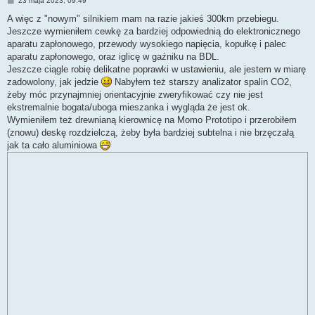
23 maja 2023, 09:49
o
s
A więc z "nowym" silnikiem mam na razie jakieś 300km przebiegu.
t
Jeszcze wymieniłem cewkę za bardziej odpowiednią do elektronicznego
aparatu zapłonowego, przewody wysokiego napięcia, kopułkę i palec
aparatu zapłonowego, oraz iglicę w gaźniku na BDL.
Jeszcze ciągle robię delikatne poprawki w ustawieniu, ale jestem w miarę
zadowolony, jak jedzie
Nabyłem też starszy analizator spalin CO2,
żeby móc przynajmniej orientacyjnie zweryfikować czy nie jest
ekstremalnie bogata/uboga mieszanka i wygląda że jest ok.
Wymieniłem też drewnianą kierownicę na Momo Prototipo i przerobiłem
(znowu) deskę rozdzielczą, żeby była bardziej subtelna i nie brzęczałą
jak ta cało aluminiowa