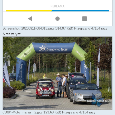
Screenshot_20230911-084313.png (314.97 KiB) Przejrzano 47154 razy
A raz w tym:
c3084-Moto_mania__2.jpg (193.68 KiB) Przejrzano 47154 razy