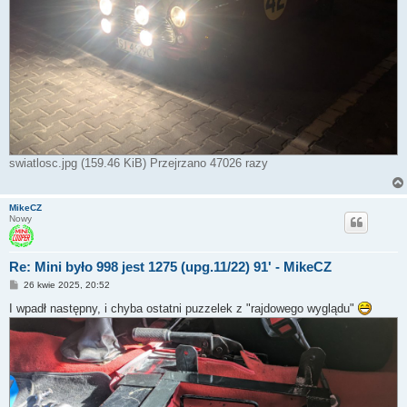
swiatlosc.jpg (159.46 KiB) Przejrzano 47026 razy
MikeCZ
Nowy
Re: Mini było 998 jest 1275 (upg.11/22) 91' - MikeCZ
P
26 kwie 2025, 20:52
o
s
I wpadł następny, i chyba ostatni puzzelek z "rajdowego wyglądu"
t