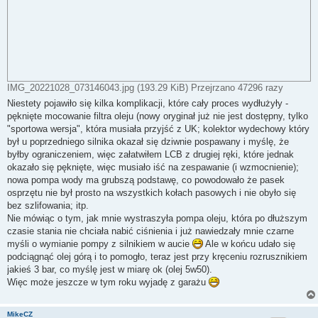
IMG_20221028_073146043.jpg (193.29 KiB) Przejrzano 47296 razy
Niestety pojawiło się kilka komplikacji, które cały proces wydłużyły -
pęknięte mocowanie filtra oleju (nowy oryginał już nie jest dostępny, tylko
"sportowa wersja", która musiała przyjść z UK; kolektor wydechowy który
był u poprzedniego silnika okazał się dziwnie pospawany i myślę, że
byłby ograniczeniem, więc załatwiłem LCB z drugiej ręki, które jednak
okazało się pęknięte, więc musiało iść na zespawanie (i wzmocnienie);
nowa pompa wody ma grubszą podstawę, co powodowało że pasek
osprzętu nie był prosto na wszystkich kołach pasowych i nie obyło się
bez szlifowania; itp.
Nie mówiąc o tym, jak mnie wystraszyła pompa oleju, która po dłuższym
czasie stania nie chciała nabić ciśnienia i już nawiedzały mnie czarne
myśli o wymianie pompy z silnikiem w aucie
Ale w końcu udało się
podciągnąć olej górą i to pomogło, teraz jest przy kręceniu rozrusznikiem
jakieś 3 bar, co myślę jest w miarę ok (olej 5w50).
Więc może jeszcze w tym roku wyjadę z garażu
MikeCZ