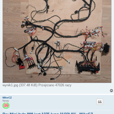
wynik1.jpg (337.48 KiB) Przejrzano 47026 razy
MikeCZ
Nowy