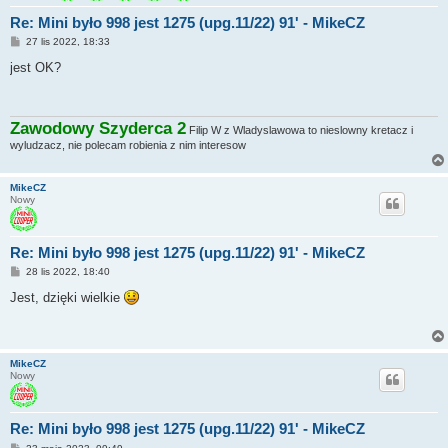
Re: Mini było 998 jest 1275 (upg.11/22) 91' - MikeCZ
P
27 lis 2022, 18:33
o
s
jest OK?
t
Zawodowy Szyderca 2
Filip W z Wladyslawowa to nieslowny kretacz i
wyludzacz, nie polecam robienia z nim interesow
MikeCZ
Nowy
Re: Mini było 998 jest 1275 (upg.11/22) 91' - MikeCZ
P
28 lis 2022, 18:40
o
s
Jest, dzięki wielkie
t
MikeCZ
Nowy
Re: Mini było 998 jest 1275 (upg.11/22) 91' - MikeCZ
P