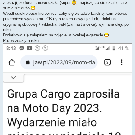
s
Z okazji, że forum znowu działa (super
), napiszę co się działo... a w
t
sumie nie dużo
Wpadł quickrelease kierownicy, żeby się wsiadało bardziej komfortowo;
przerobiłem wydech na LCB (tym razem nowy i jest ok), dolot na
oryginalną obudowę + wkładka K&N (zamiast stożka), wymiana oleju po
roku.
Dodatkowo się załapałem na zdjęcie w lokalnej e-gazecie
Raz w zeszłym roku: