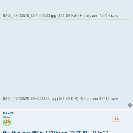
IMG_20230518_084928603.jpg (131.04 KiB) Przejrzano 47214 razy
IMG_20230520_065441184.jpg (154.89 KiB) Przejrzano 47214 razy
MikeCZ
Nowy
Re: Mini było 998 jest 1275 (upg.11/22) 91' - MikeCZ