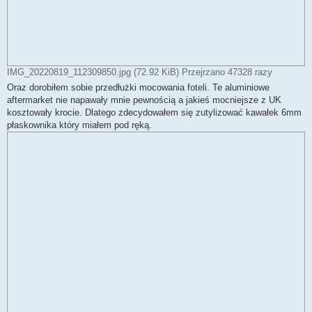
IMG_20220819_112309850.jpg (72.92 KiB) Przejrzano 47328 razy
Oraz dorobiłem sobie przedłużki mocowania foteli. Te aluminiowe
aftermarket nie napawały mnie pewnością a jakieś mocniejsze z UK
kosztowały krocie. Dlatego zdecydowałem się zutylizować kawałek 6mm
płaskownika który miałem pod ręką.