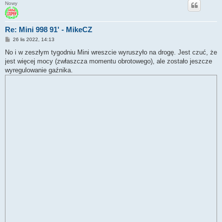
Nowy
Re: Mini 998 91' - MikeCZ
P
26 lis 2022, 14:13
o
s
No i w zeszłym tygodniu Mini wreszcie wyruszyło na drogę. Jest czuć, że
t
jest więcej mocy (zwłaszcza momentu obrotowego), ale zostało jeszcze
wyregulowanie gaźnika.