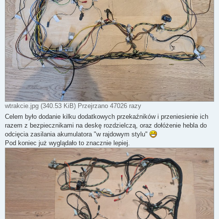
wtrakcie.jpg (340.53 KiB) Przejrzano 47026 razy
Celem było dodanie kilku dodatkowych przekaźników i przeniesienie ich
razem z bezpiecznikami na deskę rozdzielczą, oraz dołóżenie hebla do
odcięcia zasilania akumulatora "w rajdowym stylu"
Pod koniec już wyglądało to znacznie lepiej.