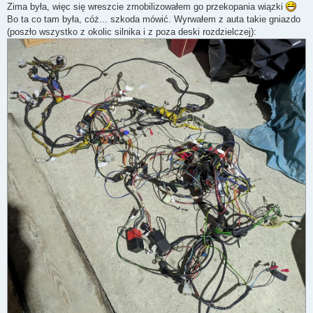
s
Zima była, więc się wreszcie zmobilizowałem go przekopania wiązki
t
Bo ta co tam była, cóż... szkoda mówić. Wyrwałem z auta takie gniazdo
(poszło wszystko z okolic silnika i z poza deski rozdzielczej):