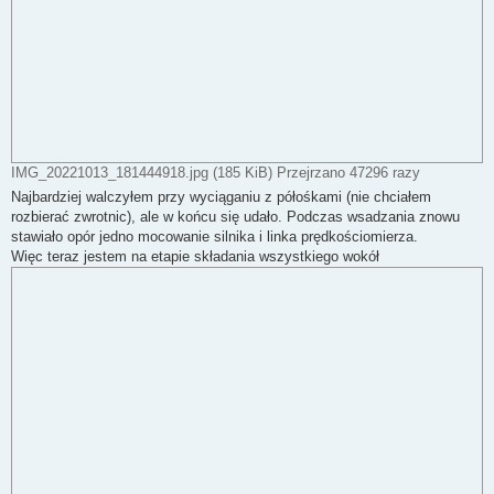
IMG_20221013_181444918.jpg (185 KiB) Przejrzano 47296 razy
Najbardziej walczyłem przy wyciąganiu z półośkami (nie chciałem
rozbierać zwrotnic), ale w końcu się udało. Podczas wsadzania znowu
stawiało opór jedno mocowanie silnika i linka prędkościomierza.
Więc teraz jestem na etapie składania wszystkiego wokół