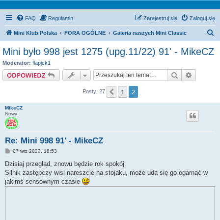
FAQ
Regulamin
Zarejestruj się
Zaloguj się
S
Mini Klub Polska
FORA OGÓLNE
Galeria naszych Mini Classic
z
Mini było 998 jest 1275 (upg.11/22) 91' - MikeCZ
u
Moderator:
flapjck1
k
Szukaj
Wyszuki
ODPOWIEDZ
a
1
2
Poprzednia
Posty: 27
j
MikeCZ
Nowy
Re: Mini 998 91' - MikeCZ
P
07 wrz 2022, 18:53
o
s
Dzisiaj przegląd, znowu będzie rok spokój.
t
Silnik zastępczy wisi nareszcie na stojaku, może uda się go ogarnąć w
jakimś sensownym czasie