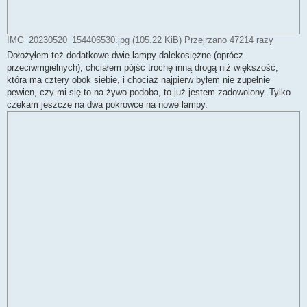
IMG_20230520_154406530.jpg (105.22 KiB) Przejrzano 47214 razy
Dołożyłem też dodatkowe dwie lampy dalekosiężne (oprócz
przeciwmgielnych), chciałem pójść trochę inną drogą niż większość,
która ma cztery obok siebie, i chociaż najpierw byłem nie zupełnie
pewien, czy mi się to na żywo podoba, to już jestem zadowolony. Tylko
czekam jeszcze na dwa pokrowce na nowe lampy.