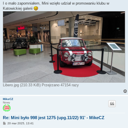
I o mało zapomniałem, Mini wzięło udział w promowaniu klubu w
Katowickiej galerii
Libero.jpg (210.33 KiB) Przejrzano 47154 razy
MikeCZ
Nowy
Re: Mini było 998 jest 1275 (upg.11/22) 91' - MikeCZ
P
20 mar 2025, 13:41
o