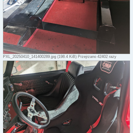
PXL_20250410_141400289.jpg (198.4 KiB) Przejrzano 42402 razy